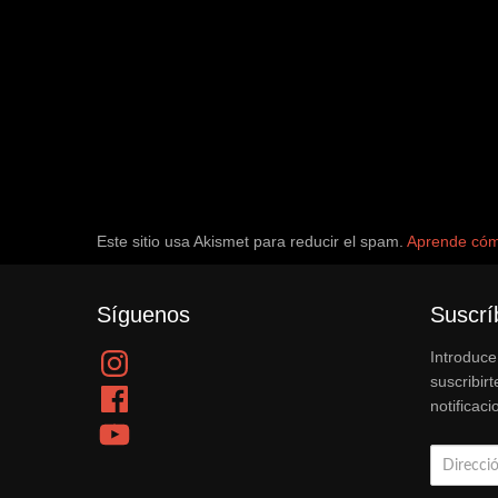
Este sitio usa Akismet para reducir el spam.
Aprende cómo
Síguenos
Suscrí
Instagram
Introduce
suscribirt
Facebook
notificac
YouTube
Dirección
de