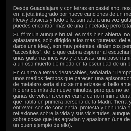
Desde Guadalajara y con letras en castellano, no
en la jeta integrado por nueve canciones de un m
Heavy clásicas y todo ello, sumado a una voz gutur
puedes encontrar más de una pincelada) pero tota
Su fórmula aunque brutal, es más bien abierta, no 
aplastantes, sólo dirigido a los más “puretas” del 
daros una idea), son muy potentes, dinámicos pe
“accesibles”, de lo que cabría esperar al escuchar
unas guitarras incisivas y efectivas, una base rítm
a un oso muerto de miedo en la oscuridad de un 
En cuanto a temas destacables, señalaría “Tiempo”
unos medios tiempos que parecen una apisonador
de metalero sería si no se me erizase el bello ant
friolera de más de nueve minutos, pero que no se 
ganas de volver a comer carne como mínimo dura
que habla en primera persona de la Madre Tierra 
entrever, son de conciencia, protesta y denuncia 
reflexiones sobre la vida y sus vicisitudes, aunq
sobre cosas que les agradan y apasionan (una de 
un buen ejemplo de ello).