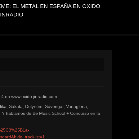
EME: EL METAL EN ESPAÑA EN OXIDO
JINRADIO
14 en www.oxido.jinradio.com.
lika, Sákata, Delyriüm, Sovengar, Vanagloria,
or. Y hablamos de Be Music School + Concurso en la
a%25C3%25B1a-
ard&hide_tracklist=1