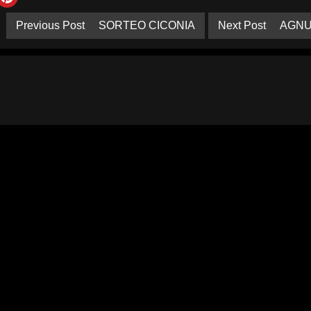
Previous Post
SORTEO CICONIA
Next Post
AGNU