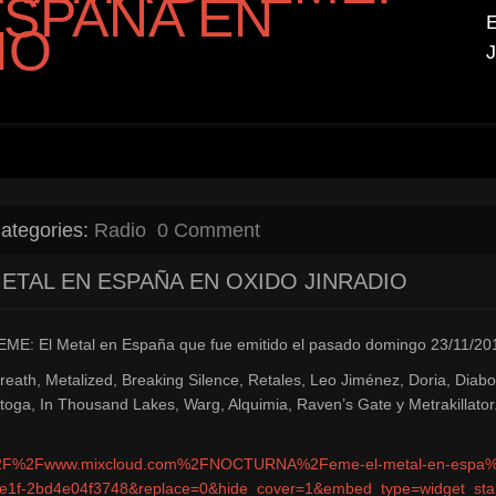
ESPAÑA EN
IO
ategories:
Radio
0 Comment
ETAL EN ESPAÑA EN OXIDO JINRADIO
EME: El Metal en España que fue emitido el pasado domingo 23/11/20
eath, Metalized, Breaking Silence, Retales, Leo Jiménez, Doria, Diabo
atoga, In Thousand Lakes, Warg, Alquimia, Raven’s Gate y Metrakillat
%3A%2F%2Fwww.mixcloud.com%2FNOCTURNA%2Feme-el-metal-en-esp
f-2bd4e04f3748&replace=0&hide_cover=1&embed_type=widget_stand