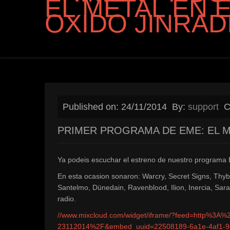
EL METAL EN 
OXIDO JINRAD
Published on: 24/11/2014
By:
support
C
PRIMER PROGRAMA DE EME: EL M
Ya podeis escuchar el estreno de nuestro programa 
En esta ocasion sonaron: Warcry, Secret Signs, Thybr
Santelmo, Dünedain, Ravenblood, Ilion, Inercia, Sar
radio.
//www.mixcloud.com/widget/iframe/?feed=http
23112014%2F&embed_uuid=22508189-6a1e-4af1-9e1