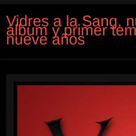
Vidres a la Sang, 
álbum y primer te
nueve años