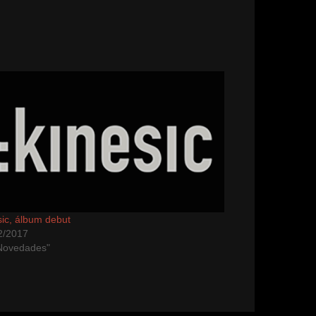
sic, álbum debut
2/2017
Novedades"