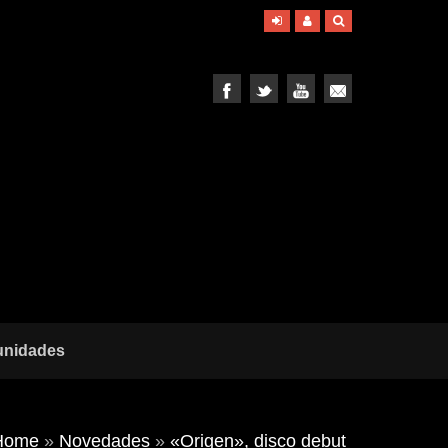
unidades
Home
»
Novedades
»
«Origen», disco debut