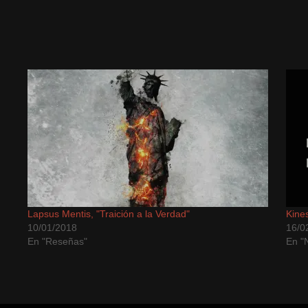
Lapsus Mentis, "Traición a la Verdad"
Kine
10/01/2018
16/0
En "Reseñas"
En "