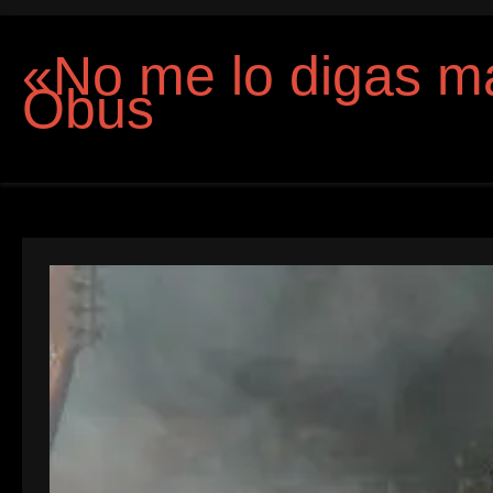
«No me lo digas m
Obus