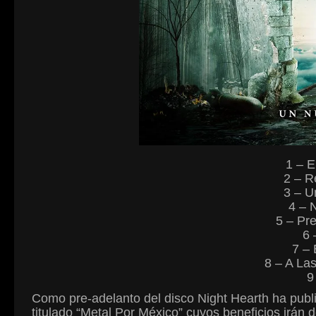
1 – E
2 – R
3 – 
4 – 
5 – Pre
6 
7 – 
8 – A La
9
Como pre-adelanto del disco Night Hearth ha public
titulado “Metal Por México” cuyos beneficios irán 