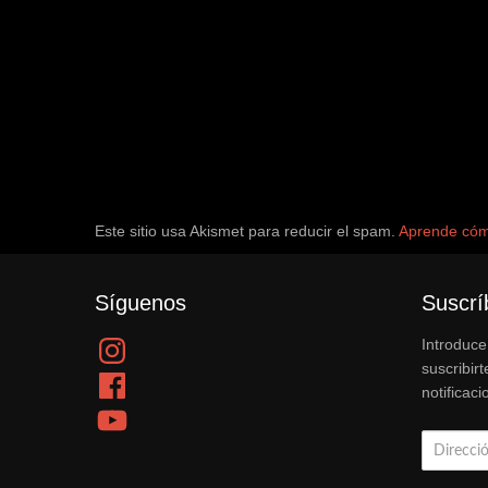
Este sitio usa Akismet para reducir el spam.
Aprende cómo
Síguenos
Suscrí
Instagram
Introduce
suscribirt
Facebook
notificac
YouTube
Dirección
de
email