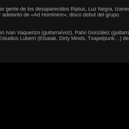
r gente de los desaparecidos Riptus, Luz Negra, Izanen 
er adelanto de «Ad Hominem», disco debut del grupo.
van Vaquerizo (guitarra/voz), Patxi González (guitarra
 Estudios Luberri (Etsaiak, Dirty Minds, Txapelpunk…) de