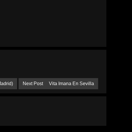
adrid)
Next Post
Vita Imana En Sevilla