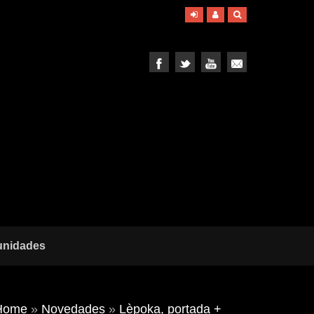
unidades
Home
»
Novedades
»
Lèpoka, portada +