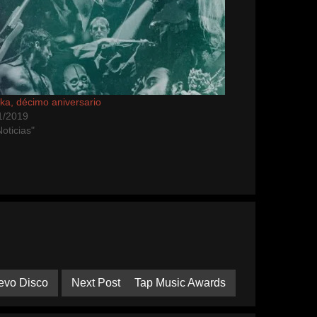
ka, décimo aniversario
1/2019
oticias"
evo Disco
Next Post
Tap Music Awards