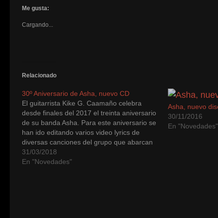
en
en
en
en
en
en
en
en
en
por
(
Facebook
Twitter
Google+
Skype
LinkedIn
Tumblr
Pinterest
Pocket
Reddit
correo
a
Me gusta:
(Se
(Se
(Se
(Se
(Se
(Se
(Se
(Se
(Se
electró
e
abre
abre
abre
abre
abre
abre
abre
abre
abre
a
u
Cargando...
en
en
en
en
en
en
en
en
en
un
v
una
una
una
una
una
una
una
una
una
amigo
n
ventana
ventana
ventana
ventana
ventana
ventana
ventana
ventana
ventana
(Se
nueva)
nueva)
nueva)
nueva)
nueva)
nueva)
nueva)
nueva)
nueva)
abre
en
una
ventana
nueva)
Relacionado
30º Aniversario de Asha, nuevo CD
El guitarrista Kike G. Caamaño celebra
Asha, nuevo dis
desde finales del 2017 el treinta aniversario
30/11/2016
de su banda Asha. Para este aniversario se
En "Novedades
han ido editando varios video lyrics de
diversas canciones del grupo que abarcan
desde finales de los 80 hasta hoy dia que
31/03/2018
podéis visualizar en su canal oficial de…
En "Novedades"