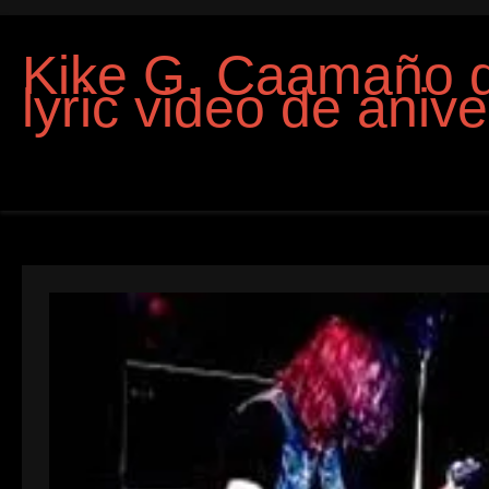
Kike G. Caamaño 
lyric video de anive