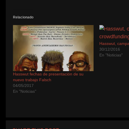
en
una
ventana
nueva)
Relacionado
Hasswut, campa
30/12/2016
En "Noticias"
Hasswut fechas de presentación de su
nuevo trabajo Falsch
04/05/2017
En "Noticias"