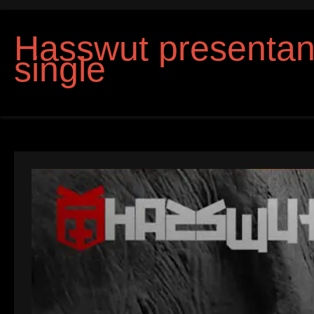
Hasswut presenta
single