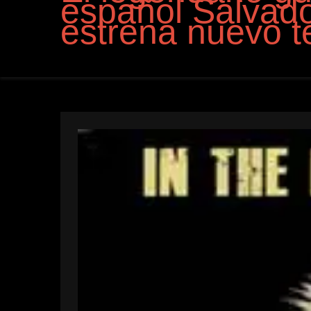
español Salvad
estrena nuevo 