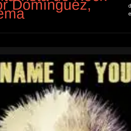
or Domínguez,
d
tema
e