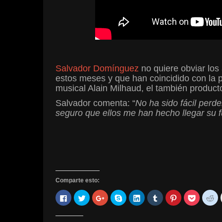
Salvador Domínguez
no quiere obviar lo
estos meses y que han coincidido con la 
musical Alain Milhaud, el también produc
Salvador comenta: “
No ha sido fácil perd
seguro que ellos me han hecho llegar su 
Comparte esto:
Haz
Haz
Haz
Haz
Haz
Haz
Haz
Haz
Ha
clic
clic
clic
clic
clic
clic
clic
clic
cli
para
para
para
para
para
para
para
para
pa
compartir
compartir
compartir
compartir
compartir
compartir
compartir
comparti
co
en
en
en
en
en
en
en
en
en