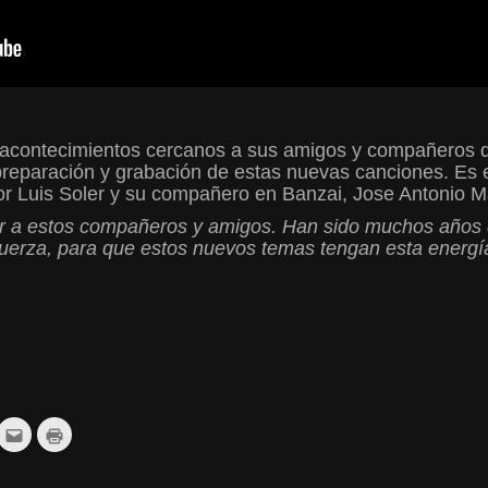
s acontecimientos cercanos a sus amigos y compañeros
preparación y grabación de estas nuevas canciones. Es e
tor Luis Soler y su compañero en Banzai, Jose Antonio 
er a estos compañeros y amigos. Han sido muchos años de
fuerza, para que estos nuevos
temas tengan esta energía
z
Haz
Haz
c
clic
clic
ra
para
para
r
mpartir
enviar
imprimir
por
(Se