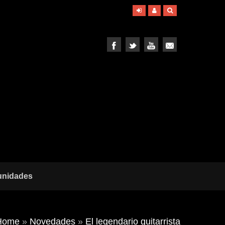
unidades
Home
»
Novedades
»
El legendario guitarrista