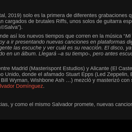
al, 2019) solo es la primera de diferentes grabaciones 
n cargados de brutales Riffs, unos solos de guitarra es
©Salva”).
nde así los nuevos tiempos que corren en la música “
Mi
oy a ir presentando nuevas
canciones en plataformas dig
nte las escuche y ver cuál es su reacción. El disco, ya
do en un álbum. Llegará –a su tiempo-, pero antes escuc
re Madrid (Masterispont Estudios) y Alicante (El Castel
 Unido, donde el afamado Stuart Epps (Led Zeppelin, E
 Bill Wyman, Wishbone Ash …) mezcló y masterizó con s
lvador Domínguez
.
icias, y como el mismo Salvador promete, nuevas ca