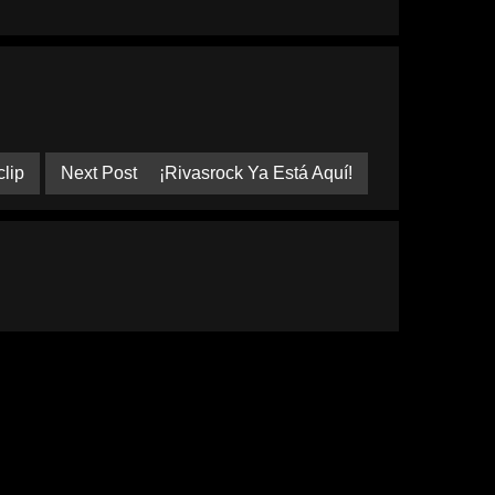
lip
Next Post
¡Rivasrock Ya Está Aquí!