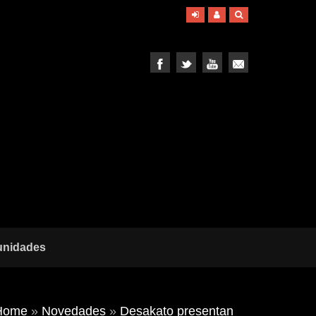
unidades
Home
»
Novedades
»
Desakato presentan