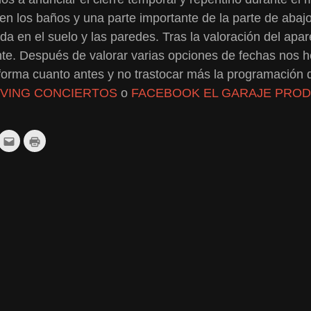
n los baños y una parte importante de la parte de abajo
 en el suelo y las paredes. Tras la valoración del apar
ente. Después de valorar varias opciones de fechas nos h
orma cuanto antes y no trastocar más la programación d
VING CONCIERTOS
o
FACEBOOK EL GARAJE PRO
z
Haz
Haz
c
clic
clic
ra
para
para
r
mpartir
enviar
imprimir
por
(Se
ddit
correo
abre
e
electrónico
en
re
a
una
un
ventana
a
amigo
nueva)
ntana
(Se
eva)
abre
en
una
ventana
nueva)