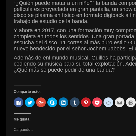
“¿Quién puede matar a un niño?” la banda compone
película es proyectada en gran pantalla, un show 
disco se plasma en físico en formato digipack a fin
trabajo de estudio de la banda.
Y ahora en 2017, con una formación muy compromet
completa en todos los sentidos. Una gran portada r
escucha del disco. 11 cortes al más puro estilo Gu
nuevo bendecido por el señor Jochem Jabobs. El d
Además de enl mundo musical, Guilles ha participa
cediendo su música para su total explotación. Adem
¿Qué más se puede pedir de una banda?
Comparte esto:
Haz
Haz
Haz
Haz
Haz
Haz
Haz
Haz
Haz
Haz
H
clic
clic
clic
clic
clic
clic
clic
clic
clic
clic
c
para
para
para
para
para
para
para
para
para
para
p
compartir
compartir
compartir
compartir
compartir
compartir
compartir
compartir
compartir
enviar
i
en
en
en
en
en
en
en
en
en
por
(
Facebook
Twitter
Google+
Skype
LinkedIn
Tumblr
Pinterest
Pocket
Reddit
correo
a
Me gusta:
(Se
(Se
(Se
(Se
(Se
(Se
(Se
(Se
(Se
electró
e
abre
abre
abre
abre
abre
abre
abre
abre
abre
a
u
Cargando...
en
en
en
en
en
en
en
en
en
un
v
una
una
una
una
una
una
una
una
una
amigo
n