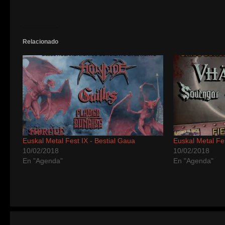
ventana
ventana
ventana
ventana
ventana
ventana
ventana
ventana
ventana
(Se
nueva)
nueva)
nueva)
nueva)
nueva)
nueva)
nueva)
nueva)
nueva)
abre
en
una
ventana
nueva)
Relacionado
Euskal Metal Fest IX - Bestial Gaua
Euskal Metal Fe
10/02/2018
10/02/2018
En "Agenda"
En "Agenda"