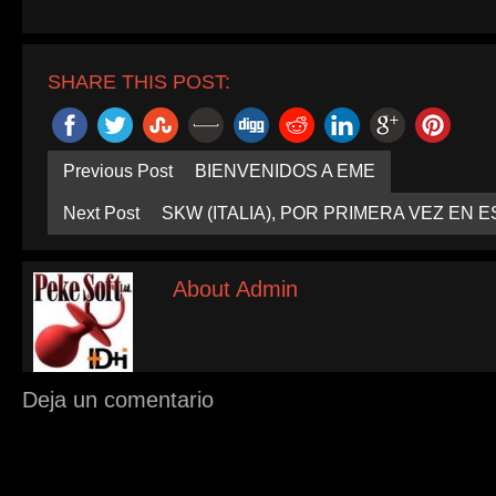
una
ventana
nueva)
SHARE THIS POST:
Previous Post
BIENVENIDOS A EME
Next Post
SKW (ITALIA), POR PRIMERA VEZ EN 
About Admin
Deja un comentario