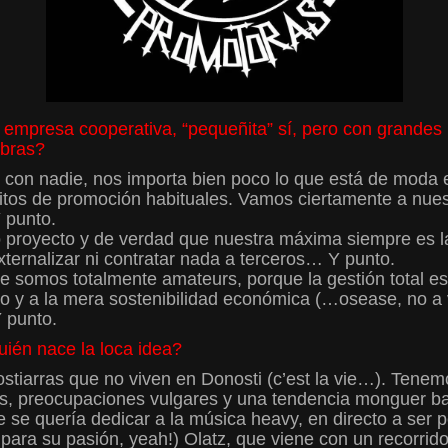
mpresa cooperativa, “pequeñita” sí, pero con grandes 
abras?
con nadie, nos importa bien poco lo que está de moda en
itos de promoción habituales. Vamos ciertamente a nues
 punto.
o proyecto y de verdad que nuestra máxima siempre es la
ernalizar ni contratar nada a terceros… Y punto.
e somos totalmente amateurs, porque la gestión total e
co y a la mera sostenibilidad económica (…osease, no a vi
Y punto.
ién nace la loca idea?
tiarras que no viven en Donosti (c’est la vie…). Tenem
uchas, preocupaciones vulgares y una tendencia monguer ba
se quería dedicar a la música heavy, en directo a ser p
 para su pasión, yeah!) Olatz, que viene con un recorrid