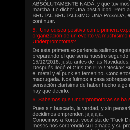
ABSOLUTAMENTE NADA, y que tuvimos qu
marcha. Lo dicho: Una bestialidad. Pero a
BRUTAL-BRUTALÍSIMO-UNA PASADA, el públi
continuar.
5. Una odisea positiva como primera exp
organización de un evento va muchísimo má
Underpromotoras?
De esta primera experiencia salimos ago
preparando el que sería nuestro segundo c
15/12/2018, justo antes de las Navidades. 
Después llegó el Girls On Fire / Neskak S
el metal y el punk en femenino. Concierto
madrugada. Nos fuimos a casa sobrepasada
sensación clarísima de haber hecho algo m
hay que decirlo.
6. Sabemos que Underpromotoras se ha su
Pues sin buscarlo, la verdad, y sin pensa
decidimos emprender, jajajaja.
Conocimos a Korpa, vocalista de “Fuck Div
meses nos sorprendió su llamada y su pr