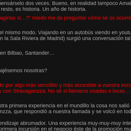
 pensárselo dos veces. Bueno, en realidad tampoco Am
sto, es historia. Un año de historia.
maginas si…?” miedo me da preguntar cómo se os ocurr
 del mismo modo. Viajando en un autobús viendo en you
n la Sala Riviera de Madrid) surgió una conversación tal
 o en Bilbao, Santander…
rajésemos nosotras?
 por algo más sencillito y más accesible a vuestra escal
 y con Stravaganzza. No sé si llamaros osadas o locas…
a primera experiencia en el mundillo la cosa nos salió 
nzza, que respondió a nuestra llamada y se volcó en tod
rendizaje abrumador. Una experiencia muy-muy-muy inten
primera incursión en el negocio éste de la promoción m