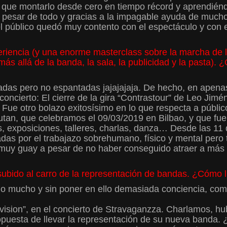
e montarlo desde cero en tiempo récord y aprendi
 pesar de todo y gracias a la impagable ayuda de muchos
co quedó muy contento con el espectáculo y con el tr
eriencia (y una enorme masterclass sobre la marcha de
s allá de la banda, la sala, la publicidad y la pasta). 
tadas pero no espantadas jajajajaja. De hecho, en ape
oncierto: El cierre de la gira “Contrastour” de Leo Jim
Fue otro bolazo exitosísimo en lo que respecta a público
utan, que celebramos el 09/03/2019 en Bilbao, y que fue 
s, exposiciones, talleres, charlas, danza… Desde las 11
s por el trabajazo sobrehumano, físico y mental pero ta
uy guay a pesar de no haber conseguido atraer a más púb
bido al carro de la representación de bandas. ¿Cómo ll
rlo mucho y sin poner en ello demasiada conciencia, com
ision”, en el concierto de Stravaganzza. Charlamos, hub
opuesta de llevar la representación de su nueva banda