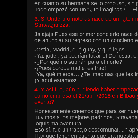
en cuanto su hermana se lo propuso, sin
Todo empezó con un “¿Te imaginas?… El re
3. Si Underpromotoras nace de un “¿te i
Stravaganzza.
Jajajaja Pues ese primer concierto nace
de anunciar su regreso con un concierto e
-Ostia, Madrid, qué guay, y qué lejos…
-Ya, joder, ya podrían tocar el Donostia,
-¿Por qué no subirán para el norte?
-¡Pues porque nadie les trae!
-Ya, qué mierda… ¿Te imaginas que les t
¡Y aquí estamos!
4. Y así fue, aún pudiendo haber empezado
como empresa el 21/abril/2018 en Bilbao
evento?
Honestamente creemos que para ser nuestr
Tuvimos a los mejores padrinos, Stravaga
loquísima aventura.
Eso sí, fue un trabajo descomunal, un ap
Hay que tener en cuenta que era nuestra 