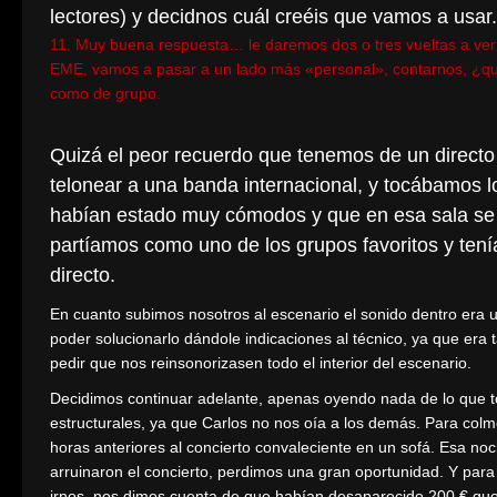
lectores) y decidnos cuál creéis que vamos a usar.
11. Muy buena respuesta… le daremos dos o tres vueltas a ve
EME, vamos a pasar a un lado más «personal», contarnos, ¿que
como de grupo.
Quizá el peor recuerdo que tenemos de un directo
telonear a una banda internacional, y tocábamos l
habían estado muy cómodos y que en esa sala se 
partíamos como uno de los grupos favoritos y ten
directo.
En cuanto subimos nosotros al escenario el sonido dentro era un
poder solucionarlo dándole indicaciones al técnico, ya que era
pedir que nos reinsonorizasen todo el interior del escenario.
Decidimos continuar adelante, apenas oyendo nada de lo que to
estructurales, ya que Carlos no nos oía a los demás. Para colmo
horas anteriores al concierto convaleciente en un sofá. Esa no
arruinaron el concierto, perdimos una gran oportunidad. Y pa
irnos, nos dimos cuenta de que habían desaparecido 200 € qu