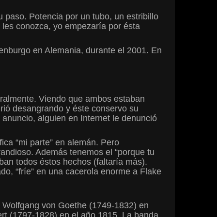
 paso. Potencia por un tubo, un estribillo
 les conozca, yo empezaría por ésta
tenburgo en Alemania, durante el 2001. En
iteralmente. Viendo que ambos estaban
urió desangrando y éste conservo su
l anuncio, alguien en Internet le denunció
fica “mi parte” en alemán. Pero
 grandioso. Además tenemos el “porque tu
an todos éstos hechos (faltaría más).
ado, “fríe” en una cacerola enorme a Flake
ann Wolfgang von Goethe (1749-1832) en
rt (1797-1828) en el año 1815. La banda