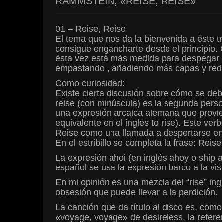
RAMMSTEIN, «REISE, REISE»
01 – Reise, Reise
El tema que nos da la bienvenida a éste tr
consigue engancharte desde el principio.
ésta vez está más medida para despegar cu
empastando , añadiendo más capas y red
Como curiosidad:
Existe cierta discusión sobre cómo se debe
reise (con minúscula) es la segunda person
una expresión arcaica alemana que provie
equivalente en el inglés to rise). Este ve
Reise como una llamada a despertarse entr
En el estribillo se completa la frase: Reis
La expresión ahoi (en inglés ahoy o ship 
español se usa la expresión barco a la vis
En mi opinión es una mezcla del “rise” ingl
obsesión que puede llevar a la perdición.
La canción que da título al disco es, como
«voyage, voyage» de desireless, la refere