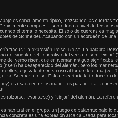
abajo es sencillamente épico, mezclando las cuerdas frot
 Genialmente compuesto sobre todo a nivel de teclados 
ando el tema lo necesita. El sólo de cuerdas es magistr
obles de Schneider. Acabando con un acordeón de una
ría traducir la expresión Reise, Reise. La palabra Reise
a del singular del imperativo del verbo reisen, “viajar” 
ne del verbo risen, que en alemán antiguo significaba l
rbo (risen) ha desaparecido del alemán, pero los mariner
e ellos, equivalente en su uso al toque de diana (ver R
e, reise Seemann reise. Esto descartaría la traducción de
ahoy) es usada entre los marineros para indicar la prese
ta.
és (alzarse, levantarse) y “viajar” del alemán. La refere
 es habitual en el grupo, un juego de palabras: bajo lo 
ncia concreta es una expresión arcaica usada para tocar