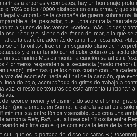
s marinas a arpones y combates, hay un homenaje profund
 el 70% de los 40000 alistados en esta arma, y que s
ión legal y «moral» de la campaña de guerra submarina il
arable al del pescador, que lucha contra la naturaleza 
 aporta algunos de los versos «serios» más lúcidos y po
la oscuridad y el silencio del fondo del mar, a la que se 
nal de la canción, además de amplificar esta idea, «blüt
iarse en la orilla», trae en un segundo plano de interpr
cetáceos y el mar teñido con el color cobrizo de ácido d
o de un submarino Musicalmente la canción se articula (e
 4 primeros responden a la secuencia (modo menor) I, III
an usado), mientras que los otros cuatro con una cadenci
a voz del acordeón hacia el final de la canción, que evo
 línea de bajo, acompañada de gritos de trabajo a contr
la voz, el resto de texturas de esta armonía funcionan 
da voz
a del acorde menor y el disminuido sobre el primer grado 
tein (por ejemplo, en Sonne, la estrofa se articula sólo
f minimalista entre tónica y sensible, que crea una amb
la armonía Re#, Fa#, La, la línea del riff oscila entre R
reando el clima con el que comienza la letra de la canci
o sutil que es la portada del disco de caras B (Rosenrot