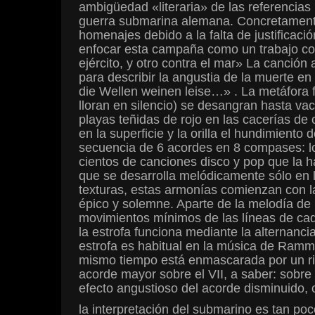
ambigüedad «literaria» de las referencia
guerra submarina alemana. Concretamente
homenajes debido a la falta de justificac
enfocar esta campaña como un trabajo comp
ejército, y otro contra el mar» La canción
para describir la angustia de la muerte en 
die Wellen weinen leise…» . La metáfora fi
lloran en silencio) se desangran hasta vac
playas teñidas de rojo en las cacerías de 
en la superficie y la orilla el hundimient
secuencia de 6 acordes en 8 compases: los
cientos de canciones disco y pop que la h
que se desarrolla melódicamente sólo en l
texturas, estas armonías comienzan con la
épico y solemne. Aparte de la melodía de 
movimientos mínimos de las líneas de ca
la estrofa funciona mediante la alternanci
estrofa es habitual en la música de Ramms
mismo tiempo está enmascarada por un rif
acorde mayor sobre el VII, a saber: sobre 
efecto angustioso del acorde disminuido, c
la interpretación del submarino es tan poc