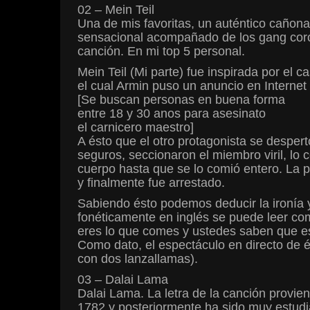
02 – Mein Teil
Una de mis favoritas, un auténtico cañonaz
sensacional acompañado de los gang coro
canción. En mi top 5 personal.
Mein Teil (Mi parte) fue inspirada por el
el cual Armin puso un anuncio en Internet
[Se buscan personas en buena forma
entre 18 y 30 anos para asesinato
el carnicero maestro]
A ésto que el otro protagonista se despe
seguros, seccionaron el miembro viril, l
cuerpo hasta que se lo comió entero. La po
y finalmente fue arrestado.
Sabiendo ésto podemos deducir la ironía y
fonéticamente en inglés se puede leer com
eres lo que comes y ustedes saben que es
Como dato, el espectáculo en directo de é
con dos lanzallamas).
03 – Dalai Lama
Dalai Lama. La letra de la canción provi
1782 y posteriormente ha sido muy estud