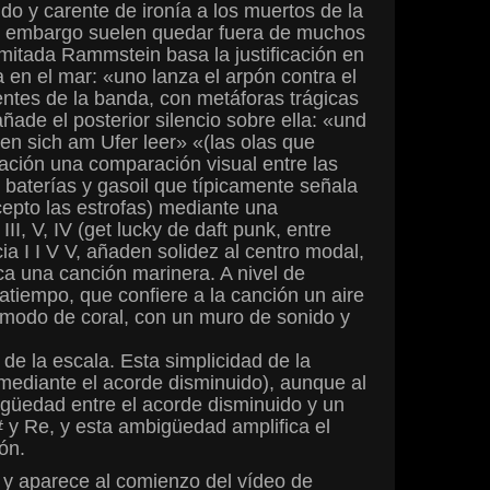
o y carente de ironía a los muertos de la
in embargo suelen quedar fuera de muchos
imitada Rammstein basa la justificación en
en el mar: «uno lanza el arpón contra el
tentes de la banda, con metáforas trágicas
añade el posterior silencio sobre ella: «und
en sich am Ufer leer» «(las olas que
etación una comparación visual entre las
e baterías y gasoil que típicamente señala
xcepto las estrofas) mediante una
, V, IV (get lucky de daft punk, entre
a I I V V, añaden solidez al centro modal,
ca una canción marinera. A nivel de
atiempo, que confiere a la canción un aire
a modo de coral, con un muro de sonido y
de la escala. Esta simplicidad de la
 mediante el acorde disminuido), aunque al
igüedad entre el acorde disminuido y un
e# y Re, y esta ambigüedad amplifica el
ón.
) y aparece al comienzo del vídeo de