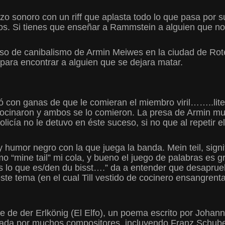
o sonoro con un riff que aplasta todo lo que pasa por su
s. Si tienes que enseñar a Rammstein a alguien que no
 caso de canibalismo de Armin Meiwes en la ciudad de Ro
 para encontrar a alguien que se dejara matar.
rtó con ganas de que le comieran el miembro viril……..l
o cocinaron y ambos se lo comieron. La presa de Armin m
licía no le detuvo en éste suceso, si no que al repetir e
 humor negro con la que juega la banda. Mein teil, signi
o “mine tail” mi cola, y bueno el juego de palabras es
 lo que es/den du bisst….” da a entender que desaprueb
ste tema (en el cual Till vestido de cocinero ensangrent
ene de der Erlkönig (El Elfo), un poema escrito por Joh
iada por muchos compositores, incluyendo Franz Schube