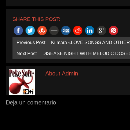
ventana
nueva)
SHARE THIS POST:
Previous Post
Kilmara «LOVE SONGS AND OTHE
Next Post
DISEASE NIGHT WITH MELODIC DOSE
About Admin
Deja un comentario