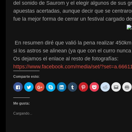
del sonido de Saurom y el elegir algunos de sus 
apuestas acertadas, aunque decir que se centra
fue la mejor forma de cerrar un festival cargado d
En resumen diré que valió la pena realizar 450km p
si los astros se alinean (ya que con el curro nunc
Os dejamos el enlace al resto de fotografías:
https://www.facebook.com/media/set/?set=a.66
Comparte esto:
Haz
Haz
Haz
Haz
Haz
Haz
Haz
Haz
Haz
Haz
H
clic
clic
clic
clic
clic
clic
clic
clic
clic
clic
c
para
para
para
para
para
para
para
para
para
para
p
compartir
compartir
compartir
compartir
compartir
compartir
compartir
compartir
compartir
enviar
i
en
en
en
en
en
en
en
en
en
por
(
Facebook
Twitter
Google+
Skype
LinkedIn
Tumblr
Pinterest
Pocket
Reddit
correo
a
Me gusta:
(Se
(Se
(Se
(Se
(Se
(Se
(Se
(Se
(Se
electró
e
abre
abre
abre
abre
abre
abre
abre
abre
abre
a
u
Cargando...
en
en
en
en
en
en
en
en
en
un
v
una
una
una
una
una
una
una
una
una
amigo
n
ventana
ventana
ventana
ventana
ventana
ventana
ventana
ventana
ventana
(Se
nueva)
nueva)
nueva)
nueva)
nueva)
nueva)
nueva)
nueva)
nueva)
abre
en
una