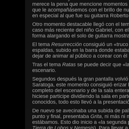
merece la pena que mencione momentos cl
que le acompañásemos con el brillo de nu
en especial al que fue su guitarra Robert
Otro momento destacable llegó con el te
caso más reciente del niño Gabriel, con 
forma alargando el solo de guitarra mostr
El tema
Resurrección
consiguió un «truco
espaldas, subido en la barra donde estaba 
dejar de animar al público a corear con él 
Tras el tema
Ratas
se puede decir que «la 
escenario.
Segundos después la gran pantalla volvió 
Saratoga, este momento consiguió erizar
completo del escenario y de la sala entera
hiciese participe dividiendo la sala en pa
conocidos, todo esto llevó a la presentaci
De nuevo se avecinaba una subida de palpi
punto y final, presentaba
Grita
, ni más ni
estábamos. Esto dio inicio a «la segunda 
Tierra de Lobos
y
Nemesis
). Para llevar 