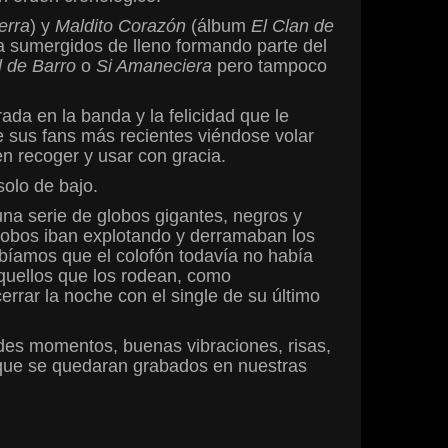
erra
) y
Maldito Corazón
(álbum
El Clan de
 ya sumergidos de lleno formando parte del
 de Barro
o
Si Amaneciera
pero tampoco
ada en la banda y la felicidad que le
e sus fans más recientes viéndose volar
n recoger y usar con gracia.
solo de bajo.
 una serie de globos gigantes, negros y
 globos iban explotando y derramaban los
abíamos que el colofón todavía no había
 aquellos que los rodean, como
rrar la noche con el single de su último
ndes momentos, buenas vibraciones, risas,
os que se quedaran grabados en nuestras