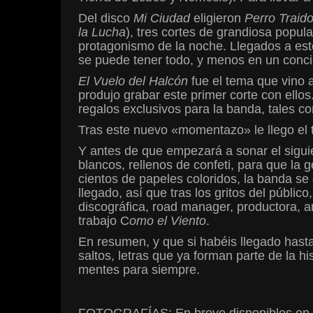
Del disco
Mi Ciudad
eligieron
Perro Traido
la Lucha
), tres cortes de grandiosa popul
protagonismo de la noche. Llegados a es
se puede tener todo, y menos en un concie
El Vuelo del Halcón
fue el tema que vino a
produjo grabar este primer corte con ello
regalos exclusivos para la banda, tales c
Tras este nuevo «momentazo» le llego el tu
Y antes de que empezará a sonar el sigu
blancos, rellenos de confeti, para que la 
cientos de papeles coloridos, la banda se
llegado, así que tras los gritos del públic
discográfica, road manager, productora, an
trabajo C
omo el Viento
.
En resumen, y que si habéis llegado hast
saltos, letras que ya forman parte de la h
mentes para siempre.
FOTOGRAFÍAS: En breve disponibles en