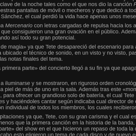
ave de la noche tales como el que nos dio la canción
estras pantallas de móvil o mecheros y que dedicó a tod
o Sánchez, el cual perdió la vida hace apenas unos meses
ma
Mercenario
con letras cargadas de repulsa hacia los a
el que consiguieron una gran ovación en el público. Ad
ando así todo su gran potencial.
 de magia» ya que Tete desapareció del escenario para 
ubicado el técnico de sonido, en un visto y no visto, pas
las notas finales del tema.
primera parte» del concierto llegó a su fin ya que apaga
a iluminarse y se mostraron, en riguroso orden cronológi
 la piel de más de uno en la sala. Además tras este «m
, para ofrecer un grandioso solo de batería, el cual Tet
rtes y haciéndoles cantar según indicaba cual director d
ón individual de todos los miembros, los cuales recibiero
taciones ya que, Tete, con su gran carisma y el cual es
 menos que la primera canción en la historia de la banda,
parte» del show en el que hicieron un repaso de toda la
a cabo esto eligieron un tema de cada disco y de nuevo 