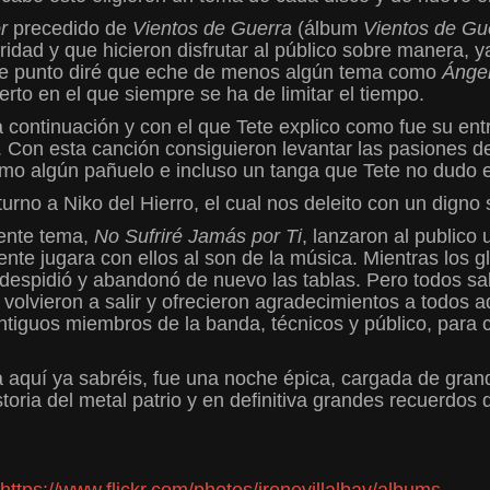
r
precedido de
Vientos de Guerra
(álbum
Vientos de Gu
aridad y que hicieron disfrutar al público sobre manera,
te punto diré que eche de menos algún tema como
Ángel
rto en el que siempre se ha de limitar el tiempo.
 continuación y con el que Tete explico como fue su entr
s. Con esta canción consiguieron levantar las pasiones d
omo algún pañuelo e incluso un tanga que Tete no dudo e
rno a Niko del Hierro, el cual nos deleito con un digno 
iente tema,
No Sufriré Jamás por Ti
, lanzaron al publico
gente jugara con ellos al son de la música. Mientras los
 despidió y abandonó de nuevo las tablas. Pero todos s
o, volvieron a salir y ofrecieron agradecimientos a todos
tiguos miembros de la banda, técnicos y público, para ce
a aquí ya sabréis, fue una noche épica, cargada de gra
istoria del metal patrio y en definitiva grandes recuerd
https://www.flickr.com/photos/irenevillalbav/albums