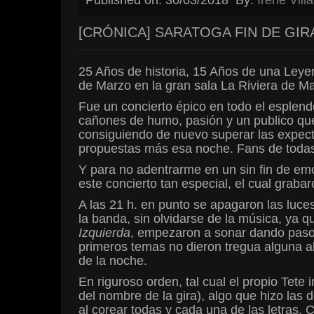
[CRÓNICA] SARATOGA FIN DE GIR
25 Años de historia, 15 Años de una Leyen
de Marzo en la gran sala La Riviera de Ma
Fue un concierto épico en todo el esplend
cañones de humo, pasión y un publico que
consiguiendo de nuevo superar las expect
propuestas más esa noche. Fans de todas 
Y para no adentrarme en un sin fin de emoc
este concierto tan especial, el cual graba
A las 21 h. en punto se apagaron las luce
la banda, sin olvidarse de la música, ya q
Izquierda
, empezaron a sonar dando paso a
primeros temas no dieron tregua alguna al
de la noche.
En riguroso orden, tal cual el propio Tete
del nombre de la gira), algo que hizo las
al corear todas y cada una de las letras. 