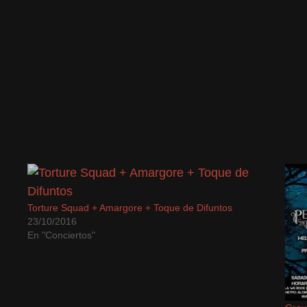
e
electrónico
en
re
a
una
un
ventana
a
amigo
nueva)
ntana
(Se
eva)
abre
en
una
ventana
nueva)
Torture Squad + Amargore + Toque de Difuntos
23/10/2016
En "Conciertos"