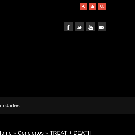
unidades
Home
»
Conciertos
»
TREAT + DEATH