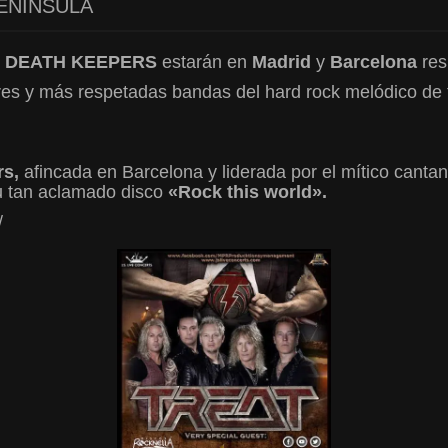
PENÍNSULA
 Y DEATH KEEPERS
estarán en
Madrid
y
Barcelona
res
es y más respetadas bandas del hard rock melódico de t
s,
afincada en Barcelona y liderada por el mítico cant
u tan aclamado disco
«Rock this world».
/