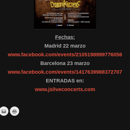
Fechas:
Madrid 22 marzo
www.facebook.com/events/2105198999776056
Barcelona 23 marzo
www.facebook.com/events/1417639988372707
ENTRADAS en:
www.jsliveconcerts.com
z
Haz
Haz
c
clic
clic
ra
para
para
r
mpartir
enviar
imprimir
por
(Se
ddit
correo
abre