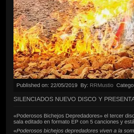
Published on: 22/05/2019
By:
RRMustio
Catego
SILENCIADOS NUEVO DISCO Y PRESENT
«Poderosos Bichejos Depredadores» el tercer disc
sala editado en formato EP con 5 canciones y está d
«
Poderosos bichejos depredadores viven a la sombr