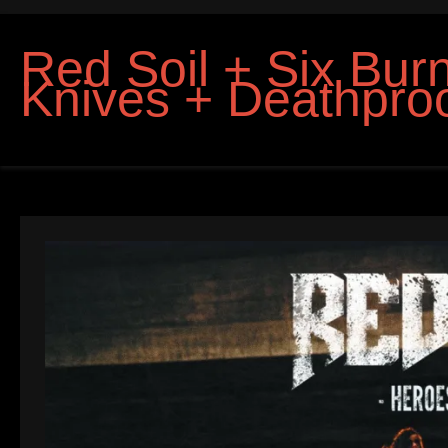
Red Soil + Six Bur
Knives + Deathpro