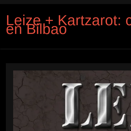
Leize + Kartzarot: 
en Bilbao