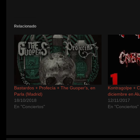
ventana
ventana
ventana
ventana
ventana
ventana
ventana
ventana
ventana
(Se
nueva)
nueva)
nueva)
nueva)
nueva)
nueva)
nueva)
nueva)
nueva)
abre
en
una
ventana
nueva)
Relacionado
Bastardos + Profecía + The Guoper's, en
Kontragolpe + 
Parla (Madrid)
diciembre en Al
18/10/2018
12/11/2017
En "Conciertos"
En "Conciertos"