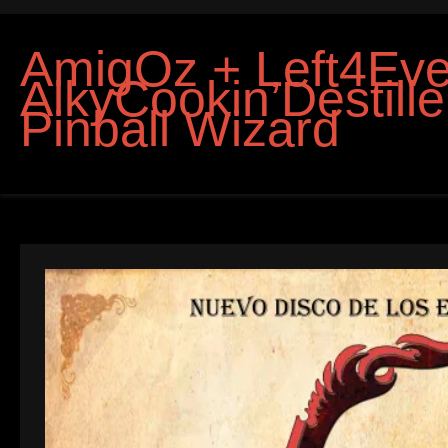
AmigOz + Left4Eve
AlkyCookin’Destille
Pinball Wizard