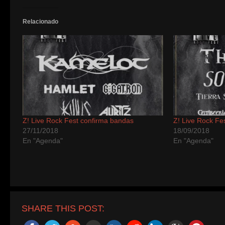
una
ventana
nueva)
Relacionado
Z! Live Rock Fest confirma bandas
Z! Live Rock Fe
27/11/2018
18/09/2018
En "Agenda"
En "Agenda"
SHARE THIS POST: