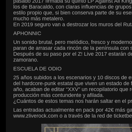
pasado 2017 firmaba su quinto LP Against All King
los de Baracaldo, con claras influencias de gru
estilo propio que, si bien conserva parte de su es
mucho más metalero.
En 2019 seguro van a destrozar los muros del Ruta
APHONNIC
Un sonido brutal, pero melódico, fresco y moderno
paran de arrasar cada rincón de la península con s
Después de su paso por el Z! Live 2017 estarán de
zamorano.
ESCUELA DE ODIO
25 años subidos a los escenarios y 10 discos de e
del hardcore-punk estatal que viven un estado de 
año, acaban de editar “XXV” un recopilatorio que
producción más contundente y afilada.
¿Cuántos de estos temas nos harán saltar en el p
Las entradas actualmente en pack por 42€ más gasto
www.zliverock.com o a través de la red de ticketbel