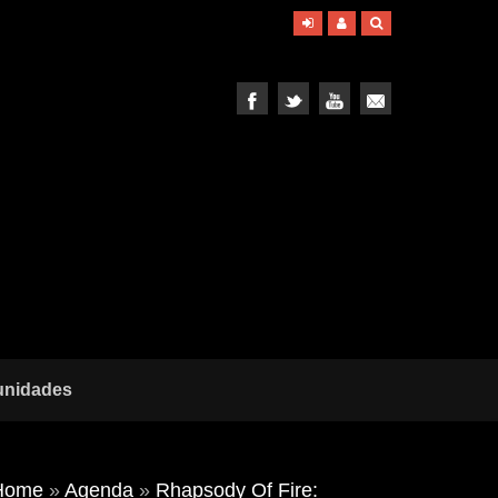
unidades
Home
»
Agenda
»
Rhapsody Of Fire: