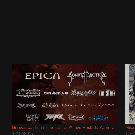
un
ventana
a
amigo
nueva)
ntana
(Se
eva)
abre
en
una
ventana
nueva)
Nuevas confirmaciones en el Z! Live Rock de Zamora
Misa
12/12/2017
17/0