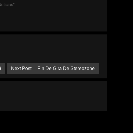
oticias"
9
Next Post
Fin De Gira De Stereozone