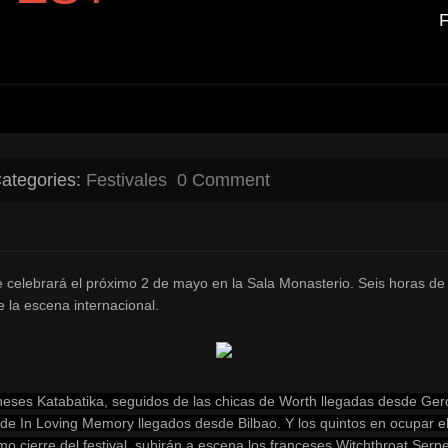
ategories:
Festivales
0 Comment
e celebrará el próximo 2 de mayo en la Sala Monasterio. Seis horas d
 la escena internacional.
loneses Katabatika, seguidos de las chicas de Worth llegadas desde Ger
de In Loving Memory llegados desde Bilbao. Y los quintos en ocupar e
omo cierre del festival, subirán a escena los franceses Witchthroat S