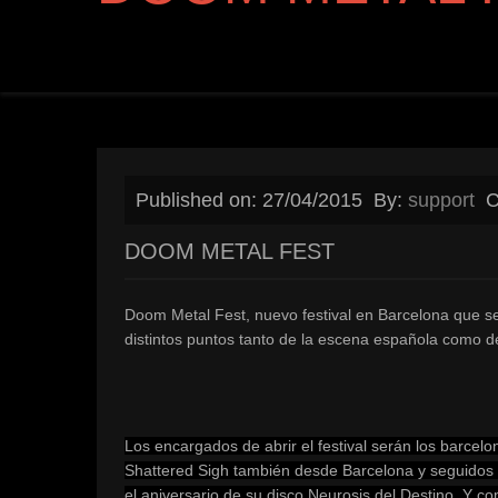
Published on: 27/04/2015
By:
support
C
DOOM METAL FEST
Doom Metal Fest, nuevo festival en Barcelona que s
distintos puntos tanto de la escena española como de
Los encargados de abrir el festival serán los barce
Shattered Sigh también desde Barcelona y seguidos 
el aniversario de su disco Neurosis del Destino. Y c