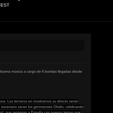
FEST
e buena música a cargo de 6 bandas llegadas desde
ona. Los terceros en mostrarnos su directo serán
l escenario seran los geronenses Olvido, celebrando
erpent, que regresan a España con nuevos temas que