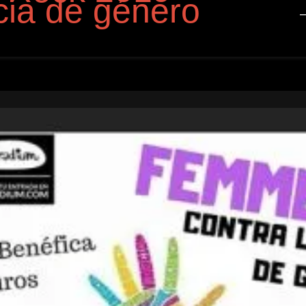
cia de género
–