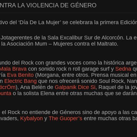
ONTRA LA VIOLENCIA DE GÉNERO
vo del ‘Día De La Mujer’ se celebrara la primera Edici
Jotagerentes de la Sala Excalibur Sur de Alcorcón. La e
a la Asociación Mum – Mujeres contra el Maltrato.
undo del Rock con grandes voces como la histórica arg
Mala Brava
con sonido rock n roll garage surf y
Sedna
qu
ría
Eva Benito
(Morgana, entre otros. Prensa musical en 
en
Electric Bang
que nos ofrecerá sonido Soul Rock, Nan
ticrÖm
), Ana Belén de
Galpanik Dice Si
, Raquel de la j
unta
o la solista Elena entre otras muchas que se darán c
e el Rock no entiende de Géneros sino de apoyo a las c
Invaders,
Kybalyon
y
The Guoper’s
entre muchas otras b