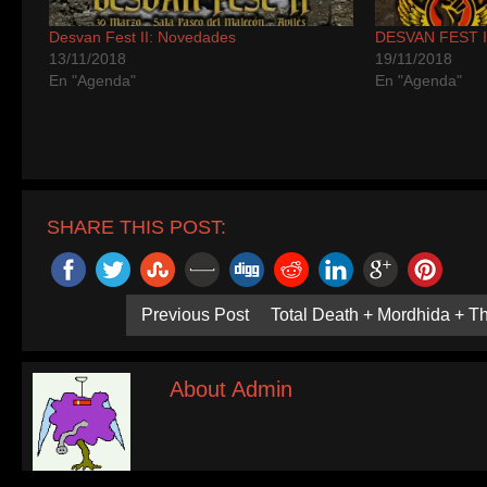
Desvan Fest II: Novedades
DESVAN FEST II:
13/11/2018
19/11/2018
En "Agenda"
En "Agenda"
SHARE THIS POST:
Previous Post
Total Death + Mordhida + 
About Admin