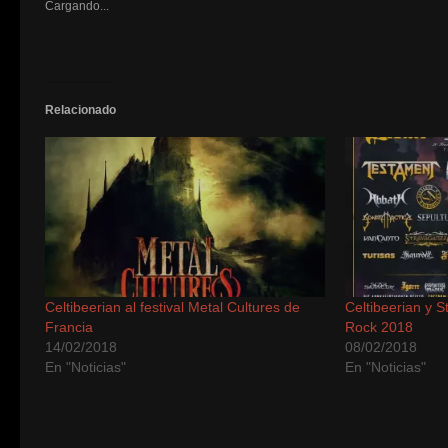
Cargando...
en
en
en
en
en
en
en
en
en
un
v
una
una
una
una
una
una
una
una
una
amigo
n
ventana
ventana
ventana
ventana
ventana
ventana
ventana
ventana
ventana
(Se
nueva)
nueva)
nueva)
nueva)
nueva)
nueva)
nueva)
nueva)
nueva)
abre
en
una
ventana
nueva)
Relacionado
Celtibeerian al festival Metal Cultures de
Celtibeerian y 
Francia
Rock 2018
14/02/2018
08/02/2018
En "Noticias"
En "Noticias"