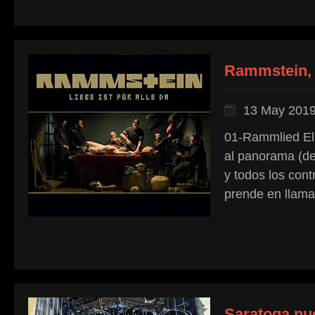
Rammstein, «
13 May 201
01-Rammlied El 
al panorama (de
y todos los cont
prende en llamas
Saratoga nue