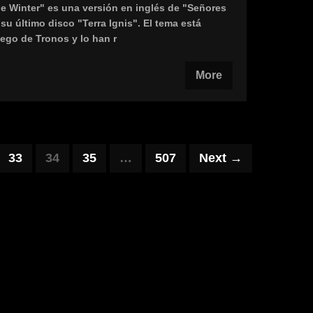
the Winter" es una versión en inglés de "Señores
su último disco "Terra Ignis". El tema está
uego de Tronos y lo han r
More
33
34
35
…
507
Next →