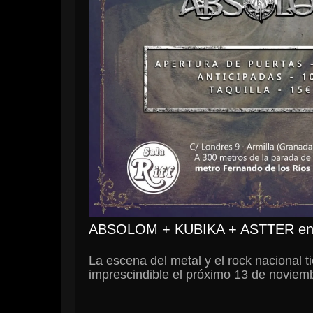
das de la I jornada del
Leo Jiménez arrasa en e
BHF
en
, nos envían el siguiente
Desde la agencia
Black 
c
ABSOLOM + KUBIKA + ASTTER en
érico»
Read More
La escena del metal y el rock nacional t
drid su última
imprescindible el próximo 13 de noviem
Read More