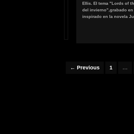
Ellis. El tema "Lords of 
del invierno",grabado en 
inspirado en la novela J
← Previous
1
…