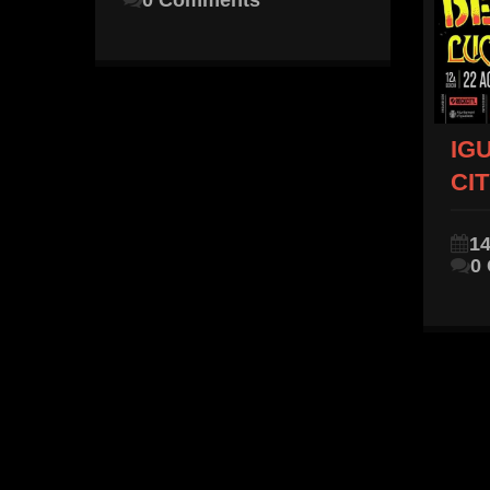
0 Comments
IG
CIT
14
0
nada
na cita
e 2026
Read More